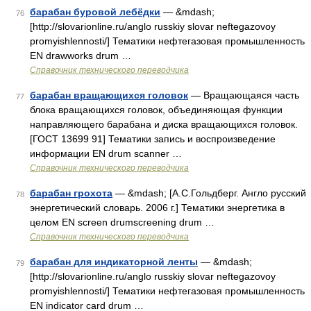
барабан буровой лебёдки
— &mdash;
76
[http://slovarionline.ru/anglo russkiy slovar neftegazovoy
promyishlennosti/] Тематики нефтегазовая промышленность
EN drawworks drum …
Справочник технического переводчика
барабан вращающихся головок
— Вращающаяся часть
77
блока вращающихся головок, объединяющая функции
направляющего барабана и диска вращающихся головок.
[ГОСТ 13699 91] Тематики запись и воспроизведение
информации EN drum scanner …
Справочник технического переводчика
барабан грохота
— &mdash; [А.С.Гольдберг. Англо русский
78
энергетический словарь. 2006 г.] Тематики энергетика в
целом EN screen drumscreening drum …
Справочник технического переводчика
барабан для индикаторной ленты
— &mdash;
79
[http://slovarionline.ru/anglo russkiy slovar neftegazovoy
promyishlennosti/] Тематики нефтегазовая промышленность
EN indicator card drum …