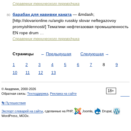
Справочник технического переводчика
барабан для навивки каната
— &mdash;
80
[http://slovarionline.ru/anglo russkiy slovar neftegazovoy
promyishlennosti/] Тематики нефтегазовая промышленность
EN rope drum …
Справочник технического переводчика
Страницы
←
Предыдущая
Следующая
→
1
2
3
4
5
6
7
8
9
10
11
12
13
© Академик, 2000-2026
18+
Обратная связь:
Техподдержка
,
Реклама на сайте
👣 Путешествия
Экспорт словарей на сайты
, сделанные на PHP,
Joomla,
Drupal,
WordPress, MODx.