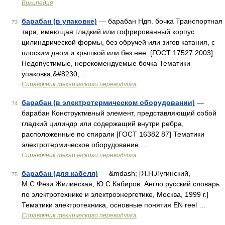
Википедия
барабан (в упаковке)
— барабан Ндп. бочка Транспортная
73
тара, имеющая гладкий или гофрированный корпус
цилиндрической формы, без обручей или зигов катания, с
плоским дном и крышкой или без нее. [ГОСТ 17527 2003]
Недопустимые, нерекомендуемые бочка Тематики
упаковка,&#8230; …
Справочник технического переводчика
барабан (в электротермическом оборудовании)
—
74
барабан Конструктивный элемент, представляющий собой
гладкий цилиндр или содержащий внутри ребра,
расположенные по спирали [ГОСТ 16382 87] Тематики
электротермическое оборудование …
Справочник технического переводчика
барабан (для кабеля)
— &mdash; [Я.Н.Лугинский,
75
М.С.Фези Жилинская, Ю.С.Кабиров. Англо русский словарь
по электротехнике и электроэнергетике, Москва, 1999 г.]
Тематики электротехника, основные понятия EN reel …
Справочник технического переводчика